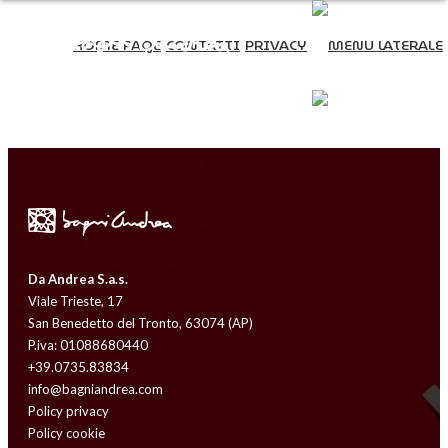
HOME PAGE
CONTATTI
PRIVACY
HOME PAGE
CONTATTI
PRIVACY
Da Andrea S.a.s.
Viale Trieste, 17
San Benedetto del Tronto, 63074 (AP)
P.iva: 01088680440
+39.0735.83834
info@bagniandrea.com
Policy privacy
Policy cookie