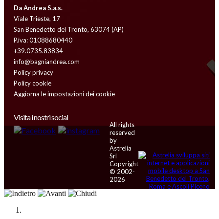
Da Andrea S.a.s.
Viale Trieste, 17
San Benedetto del Tronto, 63074 (AP)
P.iva: 01088680440
+39.0735.83834
info@bagniandrea.com
Policy privacy
Policy cookie
Aggiorna le impostazioni dei cookie
Visita i nostri social
All rights
reserved
by
Astrelia
Srl
Copyright
© 2002-
2026