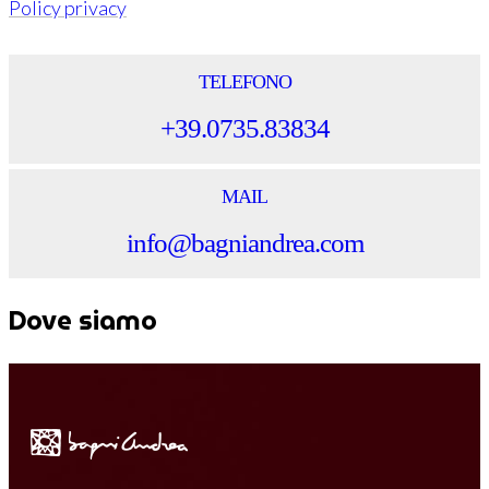
Policy privacy
TELEFONO
+39.0735.83834
MAIL
info@bagniandrea.com
Dove siamo